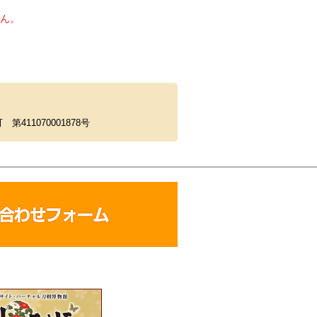
ん。
11070001878号