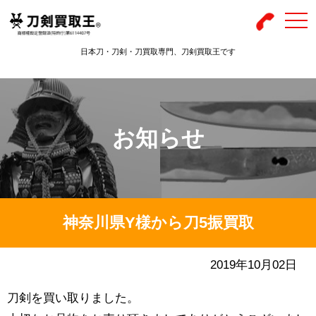
togg
navi
日本刀・刀剣・刀買取専門、刀剣買取王です
お知らせ
神奈川県Y様から刀5振買取
2019年10月02日
刀剣を買い取りました。