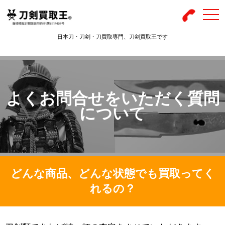
togg
navi
日本刀・刀剣・刀買取専門、刀剣買取王です
よくお問合せをいただく質問
について
どんな商品、どんな状態でも買取ってく
れるの？