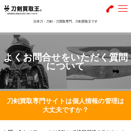
togg
navi
日本刀・刀剣・刀買取専門、刀剣買取王です
よくお問合せをいただく質問
について
刀剣買取専門サイトは個人情報の管理は
大丈夫ですか？