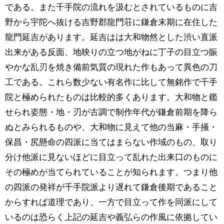
である。また千手院の流れを汲むとされているものに吉
野から宇陀へ抜ける吉野郡龍門荘に鎌倉末期に在住した
龍門延吉があります。延吉はは大和物然とした渋い直派
出来がある反面、地映りの立つ地がねに丁子の目立つ賑
やかな乱刃を焼き備前気質の現れた作もあって異色の刀
工である。これら数少ない有名作に比して無銘作で千手
院と極められたものは比較的多くあります。大和物と鑑
せられ姿態・地・刃が古調で制作年代が鎌倉前期を降ら
ぬとみられるものや、大和物に見えて他の当麻・手掻・
保昌・尻懸命の四派に当てはまらない作域のもの、取り
分け他派に見ないほどに目立って乱れた出来口のものに
その極めが当てられていることが知られます。つまり他
の四派の発祥が千手院派より遅れて鎌倉後期であること
からすれば道理であり、一方で目立って作を同派にして
いるのは恐らく上記の延吉や義弘らの作風に依拠してい