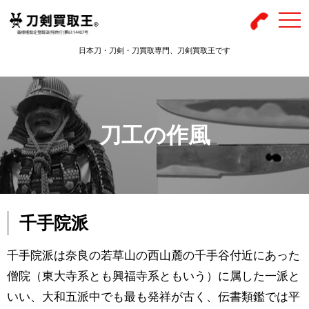
togg
navi
日本刀・刀剣・刀買取専門、刀剣買取王です
刀工の作風
千手院派
千手院派は奈良の若草山の西山麓の千手谷付近にあった
僧院（東大寺系とも興福寺系ともいう）に属した一派と
いい、大和五派中でも最も発祥が古く、伝書類鑑では平