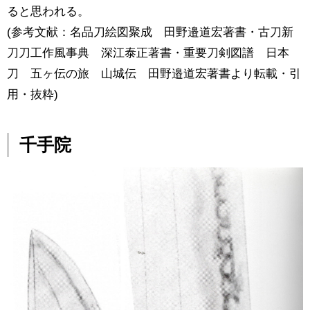
ると思われる。
(参考文献：名品刀絵図聚成 田野邉道宏著書・古刀新
刀刀工作風事典 深江泰正著書・重要刀剣図譜 日本
刀 五ヶ伝の旅 山城伝 田野邉道宏著書より転載・引
用・抜粋)
千手院