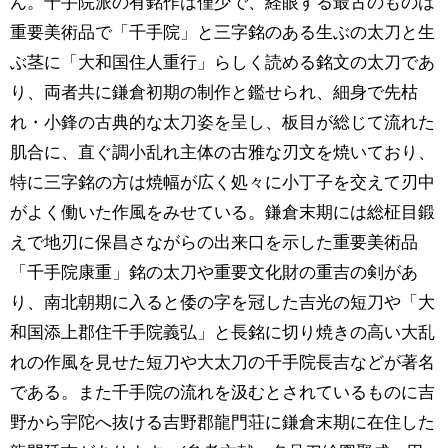
ん。千手院派の有銘作は僅少で、経眼する最古のものは
重要美術品で「千手院」と三字銘のある生ぶの太刀と生
ぶ茎に「大和国住人重行」らしく読める銘文の太刀であ
り、両者共に鎌倉初期の制作と鑑せられ、細身で先枯
れ・小鋒の古典的な太刀姿を呈し、板目が総じて流れた
肌合に、直ぐ調小乱れ主体の古雅な刃文を焼いており、
特に三字銘の方は焼幅が広く処々に小丁子を交えて刃中
がよく働いた作風をみせている。鎌倉末期には総柾目鍛
えで地刃に保昌さながらの出来口を示した重要美術品
「千手院康重」銘の太刀や重要文化財の重吉の剣があ
り、南北朝期に入ると倭の字を冠した吉光の短刀や「大
和国添上郡住千手院義弘」と長銘に切り焼きの高い大乱
れの作風を見せた短刀や大太刀の千手院長吉などが著名
である。また千手院の流れを汲むとされているものに吉
野から宇陀へ抜ける吉野郡龍門荘に鎌倉末期に在住した