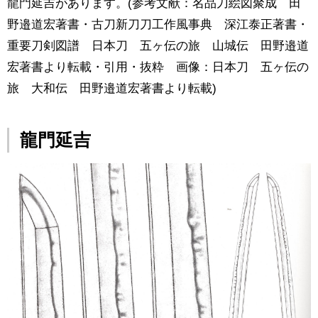
龍門延吉があります。(参考文献：名品刀絵図聚成 田
野邉道宏著書・古刀新刀刀工作風事典 深江泰正著書・
重要刀剣図譜 日本刀 五ヶ伝の旅 山城伝 田野邉道
宏著書より転載・引用・抜粋 画像：日本刀 五ヶ伝の
旅 大和伝 田野邉道宏著書より転載)
龍門延吉