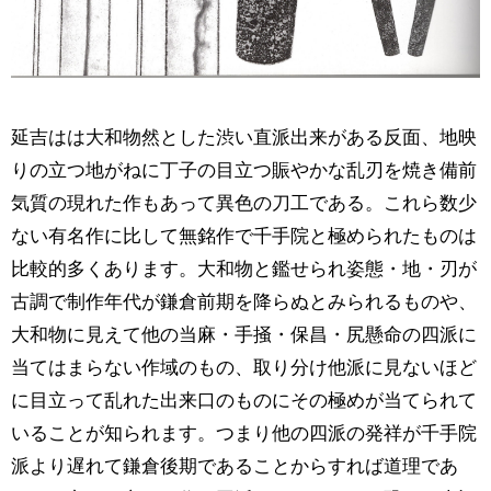
延吉はは大和物然とした渋い直派出来がある反面、地映
りの立つ地がねに丁子の目立つ賑やかな乱刃を焼き備前
気質の現れた作もあって異色の刀工である。これら数少
ない有名作に比して無銘作で千手院と極められたものは
比較的多くあります。大和物と鑑せられ姿態・地・刃が
古調で制作年代が鎌倉前期を降らぬとみられるものや、
大和物に見えて他の当麻・手掻・保昌・尻懸命の四派に
当てはまらない作域のもの、取り分け他派に見ないほど
に目立って乱れた出来口のものにその極めが当てられて
いることが知られます。つまり他の四派の発祥が千手院
派より遅れて鎌倉後期であることからすれば道理であ