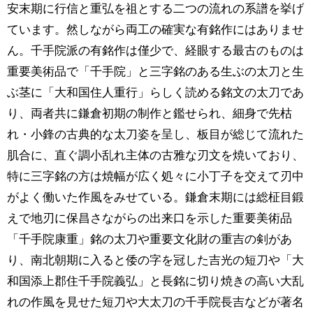
安末期に行信と重弘を祖とする二つの流れの系譜を挙げ
ています。然しながら両工の確実な有銘作にはありませ
ん。千手院派の有銘作は僅少で、経眼する最古のものは
重要美術品で「千手院」と三字銘のある生ぶの太刀と生
ぶ茎に「大和国住人重行」らしく読める銘文の太刀であ
り、両者共に鎌倉初期の制作と鑑せられ、細身で先枯
れ・小鋒の古典的な太刀姿を呈し、板目が総じて流れた
肌合に、直ぐ調小乱れ主体の古雅な刃文を焼いており、
特に三字銘の方は焼幅が広く処々に小丁子を交えて刃中
がよく働いた作風をみせている。鎌倉末期には総柾目鍛
えで地刃に保昌さながらの出来口を示した重要美術品
「千手院康重」銘の太刀や重要文化財の重吉の剣があ
り、南北朝期に入ると倭の字を冠した吉光の短刀や「大
和国添上郡住千手院義弘」と長銘に切り焼きの高い大乱
れの作風を見せた短刀や大太刀の千手院長吉などが著名