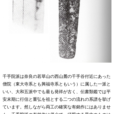
千手院派は奈良の若草山の西山麓の千手谷付近にあった
僧院（東大寺系とも興福寺系ともいう）に属した一派と
いい、大和五派中でも最も発祥が古く、伝書類鑑では平
安末期に行信と重弘を祖とする二つの流れの系譜を挙げ
ています。然しながら両工の確実な有銘作にはありませ