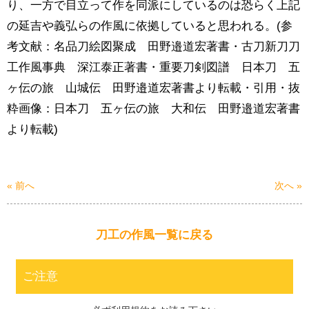
り、一方で目立って作を同派にしているのは恐らく上記
の延吉や義弘らの作風に依拠していると思われる。(参
考文献：名品刀絵図聚成 田野邉道宏著書・古刀新刀刀
工作風事典 深江泰正著書・重要刀剣図譜 日本刀 五
ヶ伝の旅 山城伝 田野邉道宏著書より転載・引用・抜
粋画像：日本刀 五ヶ伝の旅 大和伝 田野邉道宏著書
より転載)
« 前へ
次へ »
刀工の作風一覧に戻る
ご注意