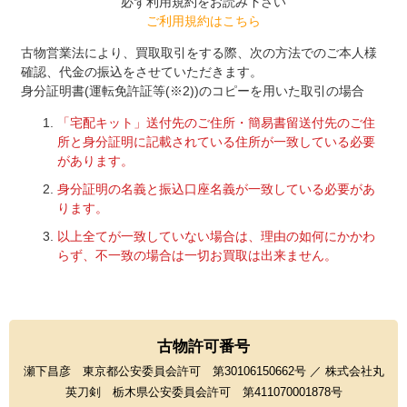
必ず利用規約をお読み下さい
ご利用規約はこちら
古物営業法により、買取取引をする際、次の方法でのご本人様
確認、代金の振込をさせていただきます。
身分証明書(運転免許証等(※2))のコピーを用いた取引の場合
「宅配キット」送付先のご住所・簡易書留送付先のご住
所と身分証明に記載されている住所が一致している必要
があります。
身分証明の名義と振込口座名義が一致している必要があ
ります。
以上全てが一致していない場合は、理由の如何にかかわ
らず、不一致の場合は一切お買取は出来ません。
古物許可番号
瀬下昌彦 東京都公安委員会許可 第30106150662号 ／ 株式会社丸
英刀剣 栃木県公安委員会許可 第411070001878号