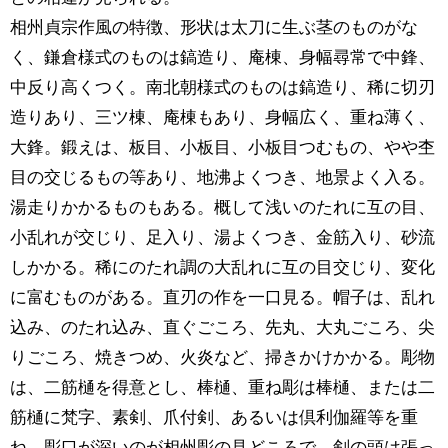
相州貞宗作風の特徴、形状は太刀に生ぶ茎のものがな
く、鎌倉様式のものは鎬造り、庵棟、身幅尋常で中鋒、
中反り高くつく。南北朝様式のものは鎬造り、稀に切刃
造りあり、三ツ棟、庵棟もあり、身幅広く、重ね薄く、
大鋒。鍛えは、板目、小板目、小板目つむもの、やや杢
目の交じるもの等あり、地沸よくつき、地景よく入る。
湯走りかかるものもある。概して浅いのたれに互の目、
小乱れが交じり、足入り、湯よくつき、金筋入り、砂流
しかかる。稀にのたれ調の大乱れに互の目交じり、変化
に富むものがある。直刃の作を一口見る。帽子は、乱れ
込み、のたれ込み、直ぐごころ、先丸、大丸ごころ、尖
りごころ、焼きつめ、火炎など、掃きかけかかる。彫物
は、二筋樋を得意とし、棒樋、重ね彫は棒樋、または二
筋樋に梵字、素剣、爪付剣、あるいは倶利伽羅等を重
ね、彫口が深いのが相州彫の見どころで、剣の頭は張っ