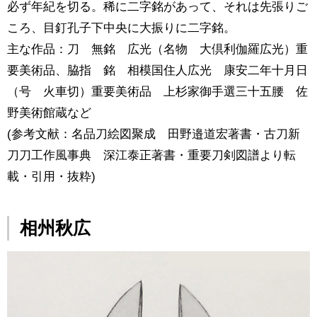
必ず年紀を切る。稀に二字銘があって、それは先張りご
ころ、目釘孔子下中央に大振りに二字銘。
主な作品：刀 無銘 広光（名物 大倶利伽羅広光）重
要美術品、脇指 銘 相模国住人広光 康安二年十月日
（号 火車切）重要美術品 上杉家御手選三十五腰 佐
野美術館蔵など
(参考文献：名品刀絵図聚成 田野邉道宏著書・古刀新
刀刀工作風事典 深江泰正著書・重要刀剣図譜より転
載・引用・抜粋)
相州秋広