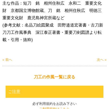
主な作品：短刀 銘 相州住秋広 永和二 重要文化
財 京都国立博物館蔵、刀 銘 相州住秋広 明徳三
重要文化財 鹿児島神宮所蔵など
(参考文献：名品刀絵図聚成 田野邉道宏著書・古刀新
刀刀工作風事典 深江泰正著書・重要刀剣図譜より転
載・引用・抜粋)
« 前へ
次へ »
刀工の作風一覧に戻る
ご注意
必ず利用規約をお読み下さい
ご利用規約はこちら