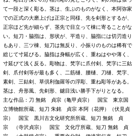
て一段と深く彫る。茎は、生ぶのものがなく、本阿弥家
での正式の大磨上げは正宗と同様、先を剣形とするが、
正宗ほど先が細らず、茎先で目立って棟に寄ることがな
い。短刀・脇指は、形状が、平造り、脇指には切刃造り
もあり、三ツ棟、短刀は無反り、小振りのものは稀有で
総じて寸延びる。脇指は身幅が広く、重ねはやや薄く、
寸延びて浅く反る。彫物は、梵字に爪付剣、梵字に三鈷
剣、爪付剣等が最も多く、二筋樋、腰樋、刀樋、梵字、
素剣、三鈷剣、草倶利伽羅等の浮彫、重ね彫等がある。
茎は、舟形風、先剣形、鑢目浅い勝手下がりとなる。
主な作品：刀 無銘 貞宗（亀甲貞宗） 国宝 東京国
立博物館所蔵、短刀 朱銘 貞宗 本阿（花押）（伏見貞
宗） 国宝 黒川古文化研究所所蔵、短刀 無銘 貞
宗 （寺沢貞宗） 国宝 文化庁所蔵、短刀 無銘 貞