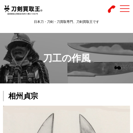
togg
navi
日本刀・刀剣・刀買取専門、刀剣買取王です
刀工の作風
相州貞宗