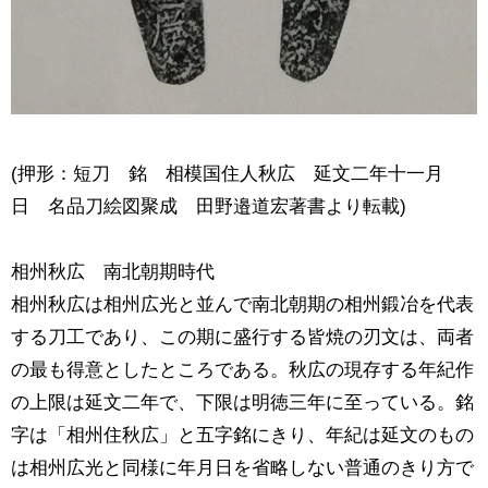
(押形：短刀 銘 相模国住人秋広 延文二年十一月
日 名品刀絵図聚成 田野邉道宏著書より転載)
相州秋広 南北朝期時代
相州秋広は相州広光と並んで南北朝期の相州鍛冶を代表
する刀工であり、この期に盛行する皆焼の刃文は、両者
の最も得意としたところである。秋広の現存する年紀作
の上限は延文二年で、下限は明徳三年に至っている。銘
字は「相州住秋広」と五字銘にきり、年紀は延文のもの
は相州広光と同様に年月日を省略しない普通のきり方で