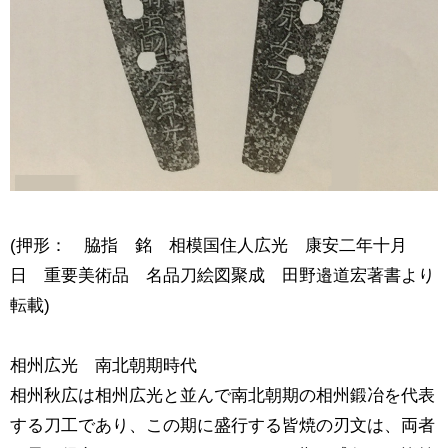
(押形： 脇指 銘 相模国住人広光 康安二年十月
日 重要美術品 名品刀絵図聚成 田野邉道宏著書より
転載)
相州広光 南北朝期時代
相州秋広は相州広光と並んで南北朝期の相州鍛冶を代表
する刀工であり、この期に盛行する皆焼の刃文は、両者