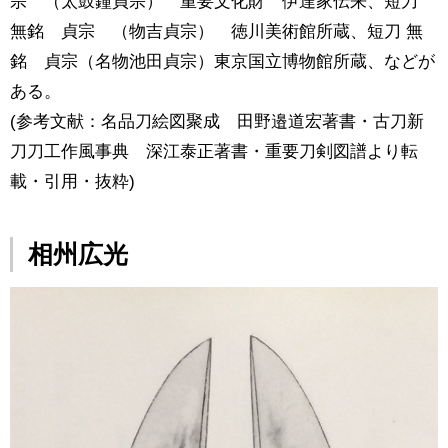
宗 （太鼓鐘貞宗） 重要文化財 伊達家伝来、短刀
無銘 貞宗 （物吉貞宗） 徳川美術館所蔵、短刀 無
銘 貞宗（名物池田貞宗）東京国立博物館所蔵、などが
ある。
(参考文献：名品刀絵図聚成 田野邉道宏著書・古刀新
刀刀工作風事典 深江泰正著書・重要刀剣図譜より転
載・引用・抜粋)
相州広光