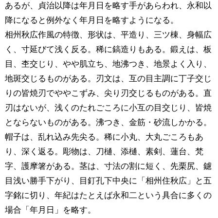
あるが、貞治以降は年月日を略す手があらわれ、永和以
降になると例外なく年月日を略すようになる。
相州秋広作風の特徴、形状は、平造り、三ツ棟、身幅広
く、寸延びて浅く反る。稀に鎬造りもある。鍛えは、板
目、杢交じり、やや肌立ち、地沸つき、地景よく入り、
地斑交じるものがある。刃文は、互の目主調に丁子交じ
りの皆焼刃でややこずみ、尖り刃交じるものがある。直
刃はないが、浅くのたれごころに小互の目交じり、皆焼
とならないものがある。沸つき、金筋・砂流しかかる。
帽子は、乱れ込み先尖る。稀に小丸、大丸ごころもあ
り、深く返る。彫物は、刀樋、添樋、素剣、蓮台、梵
字、護摩箸がある。茎は、寸法の割に短く、先栗尻、鑢
目浅い勝手下がり、目釘孔下中央に「相州住秋広」と五
字銘に切り、年紀はたとえば永和二という具合に多くの
場合「年月日」を略す。