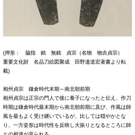
(押形： 脇指 銘 無銘 貞宗（名物 物吉貞宗）
重要文化財 名品刀絵図聚成 田野邉道宏著書より転
載)
相州貞宗 鎌倉時代末期～南北朝前期
相州貞宗は正宗の門人で後に養子になったと伝え、作刀
時期は鎌倉時代最末期から南北朝前期に及び、作風は師
風を最もよく受け継いでいるが、比しては穏やかとな
り、一方姿形は時代性を反映し大振りとなるところに師
との相違が見られる。