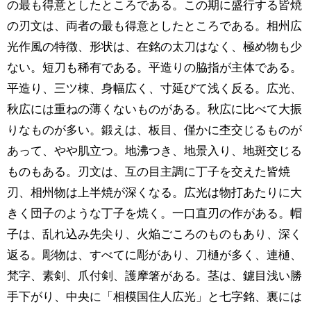
の最も得意としたところである。この期に盛行する皆焼
の刃文は、両者の最も得意としたところである。相州広
光作風の特徴、形状は、在銘の太刀はなく、極め物も少
ない。短刀も稀有である。平造りの脇指が主体である。
平造り、三ツ棟、身幅広く、寸延びて浅く反る。広光、
秋広には重ねの薄くないものがある。秋広に比べて大振
りなものが多い。鍛えは、板目、僅かに杢交じるものが
あって、やや肌立つ。地沸つき、地景入り、地斑交じる
ものもある。刃文は、互の目主調に丁子を交えた皆焼
刃、相州物は上半焼が深くなる。広光は物打あたりに大
きく団子のような丁子を焼く。一口直刃の作がある。帽
子は、乱れ込み先尖り、火焔ごころのものもあり、深く
返る。彫物は、すべてに彫があり、刀樋が多く、連樋、
梵字、素剣、爪付剣、護摩箸がある。茎は、鑢目浅い勝
手下がり、中央に「相模国住人広光」と七字銘、裏には